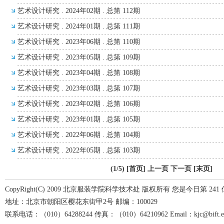
艺术设计研究 . 2024年02期 . 总第 112期
艺术设计研究 . 2024年01期 . 总第 111期
艺术设计研究 . 2023年06期 . 总第 110期
艺术设计研究 . 2023年05期 . 总第 109期
艺术设计研究 . 2023年04期 . 总第 108期
艺术设计研究 . 2023年03期 . 总第 107期
艺术设计研究 . 2023年02期 . 总第 106期
艺术设计研究 . 2023年01期 . 总第 105期
艺术设计研究 . 2022年06期 . 总第 104期
艺术设计研究 . 2022年05期 . 总第 103期
(1/5)
[首页]
上一页
下一页
[末页]
CopyRight(C) 2009 北京服装学院科学技术处 版权所有 您是今日第
241
地址：北京市朝阳区樱花东街甲2号 邮编：100029
联系电话：（010）64288244 传真：（010）64210962 Email：
kjc@bift.